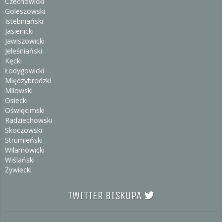
Czechowicki
Goleszowski
Istebniański
Jasienicki
Jawiszowicki
Jeleśniański
Kęcki
Łodygowicki
Międzybrodzki
Milowski
Osiecki
Oświęcimski
Radziechowski
Skoczowski
Strumieński
Wilamowicki
Wiślański
Żywiecki
TWITTER BISKUPA