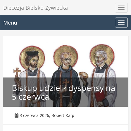
Diecezja Bielsko-Żywiecka
Prze
nawi
Menu
Prze
nawi
Biskup udzielił dyspensy na
5 czerwca
3 czerwca 2026, Robert Karp