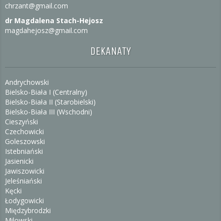
chrzant@gmail.com
dr Magdalena Stach-Hejosz
magdahejosz@gmail.com
DEKANATY
Andrychowski
Bielsko-Biała I (Centralny)
Bielsko-Biała II (Starobielski)
Bielsko-Biała III (Wschodni)
Cieszyński
Czechowicki
Goleszowski
Istebniański
Jasienicki
Jawiszowicki
Jeleśniański
Kęcki
Łodygowicki
Międzybrodzki
Milowski