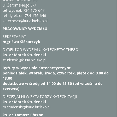
ul. Żeromskiego 5-7
tel. wydział: 734-176-647
tel. dyrektor: 734-176-646
katecheza@kuria.bielsko.pl
PRACOWNICY WYDZIAŁU
SEKRETARIAT
mgr Ewa Ślósarczyk
DYREKTOR WYDZIAŁU KATECHETYCZNEGO
ks. dr Marek Studenski
studenski@kuria.bielsko.pl
Dyżury w Wydziale Katechetycznym:
poniedziałek, wtorek, środa, czwartek, piątek od 9.00 do
13.00
dodatkowo w środę od 14.00 do 15.30 (od września do
czerwca)
DIECEZJALNI WIZYTATORZY KATECHIZACJI
ks. dr Marek Studenski
m.studenski@kuria.bielsko.pl
ks. dr Tomasz Chrzan