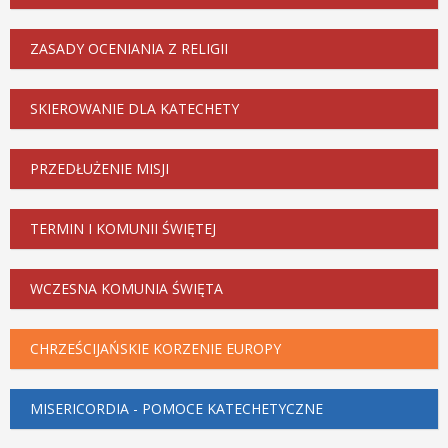
ZASADY OCENIANIA Z RELIGII
SKIEROWANIE DLA KATECHETY
PRZEDŁUŻENIE MISJI
TERMIN I KOMUNII ŚWIĘTEJ
WCZESNA KOMUNIA ŚWIĘTA
CHRZEŚCIJAŃSKIE KORZENIE EUROPY
MISERICORDIA - POMOCE KATECHETYCZNE