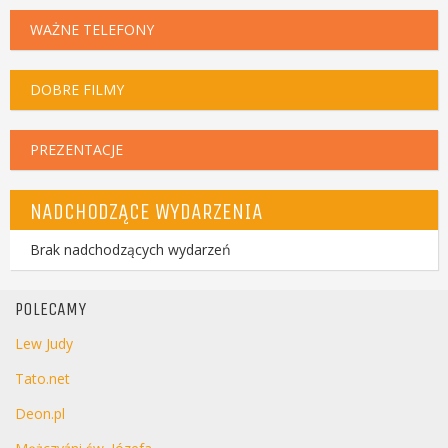
WAŻNE TELEFONY
DOBRE FILMY
PREZENTACJE
NADCHODZĄCE WYDARZENIA
Brak nadchodzących wydarzeń
POLECAMY
Lew Judy
Tato.net
Deon.pl