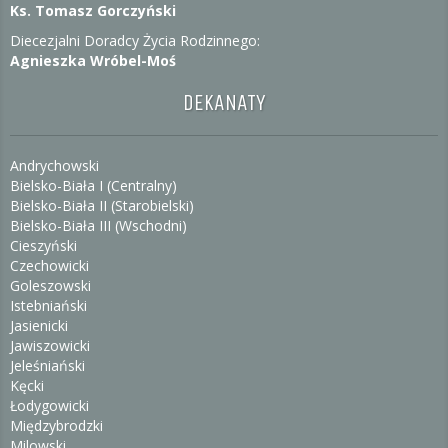
Ks. Tomasz Gorczyński
Diecezjalni Doradcy Życia Rodzinnego:
Agnieszka Wróbel-Moś
DEKANATY
Andrychowski
Bielsko-Biała I (Centralny)
Bielsko-Biała II (Starobielski)
Bielsko-Biała III (Wschodni)
Cieszyński
Czechowicki
Goleszowski
Istebniański
Jasienicki
Jawiszowicki
Jeleśniański
Kęcki
Łodygowicki
Międzybrodzki
Milowski