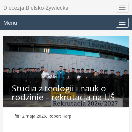
Diecezja Bielsko-Żywiecka
Prze
nawi
Menu
Prze
nawi
Studia z teologii i nauk o
rodzinie – rekrutacja na UŚ
12 maja 2026, Robert Karp