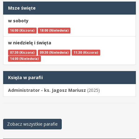
Msze święte
w soboty
16:00 (Kiczora)
18:00 (Nieledwia)
w niedzielę i święta
07:30 (Kiczora)
09:30 (Nieledwia)
11:30 (Kiczora)
14:00 (Nieledwia)
Księża w parafii
Administrator - ks. Jagosz Mariusz
(2025)
Zobacz wszystkie parafie