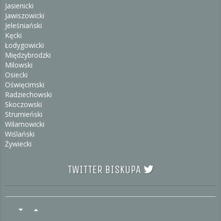
Jasienicki
Jawiszowicki
Jeleśniański
Kęcki
Łodygowicki
Międzybrodzki
Milowski
Osiecki
Oświęcimski
Radziechowski
Skoczowski
Strumieński
Wilamowicki
Wiślański
Żywiecki
TWITTER BISKUPA