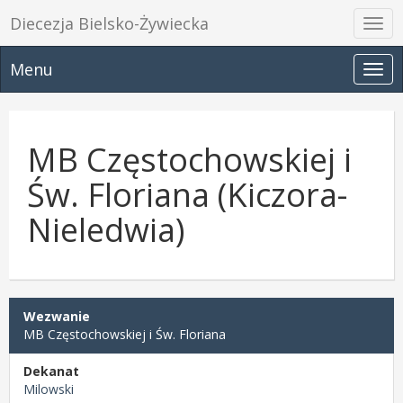
Diecezja Bielsko-Żywiecka
Prze
nawi
Menu
Prze
nawi
MB Częstochowskiej i
Św. Floriana (Kiczora-
Nieledwia)
Wezwanie
MB Częstochowskiej i Św. Floriana
Dekanat
Milowski