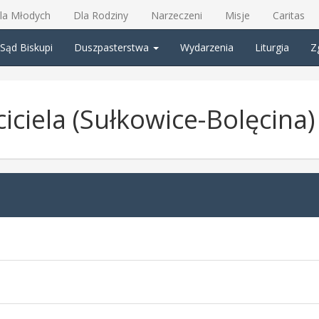
la Młodych
Dla Rodziny
Narzeczeni
Misje
Caritas
Sąd Biskupi
Duszpasterstwa
Wydarzenia
Liturgia
Z
iciela (Sułkowice-Bolęcina)