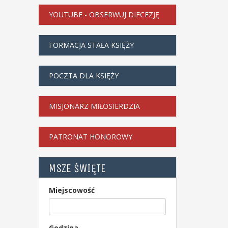
YOUTUBE - OBSERWUJ DIECEZJĘ
FORMACJA STAŁA KSIĘŻY
POCZTA DLA KSIĘŻY
MISJONARZ MIŁOSIERDZIA
PATRONAT HONOROWY
MSZE ŚWIĘTE
Miejscowość
Godzina