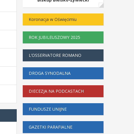
Koronacja w Oświęcimiu
ROK JUBILEUSZOWY 2025
L’OSSERVATORE ROMANO
DROGA SYNODALNA
DIECEZJA NA PODCASTACH
FUNDUSZE UNIJNE
GAZETKI PARAFIALNE