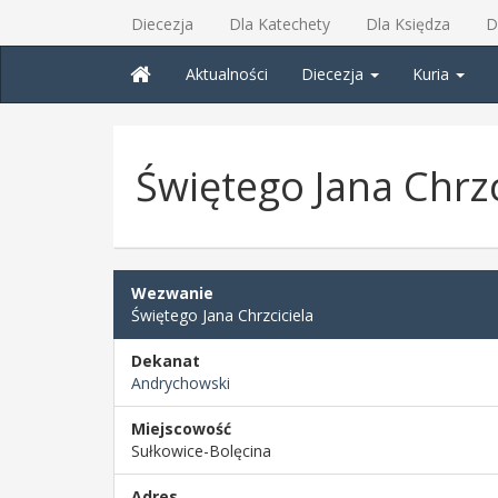
Diecezja
Dla Katechety
Dla Księdza
D
Aktualności
Diecezja
Kuria
Świętego Jana Chrzc
Wezwanie
Świętego Jana Chrzciciela
Dekanat
Andrychowski
Miejscowość
Sułkowice-Bolęcina
Adres