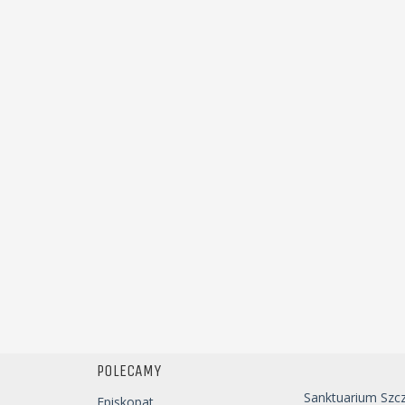
POLECAMY
Sanktuarium Szc
Episkopat