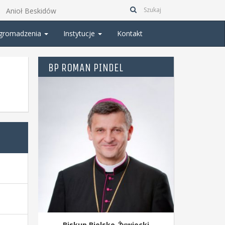
Anioł Beskidów
gromadzenia
Instytucje
Kontakt
BP ROMAN PINDEL
Biskup Bielsko-Żywiecki