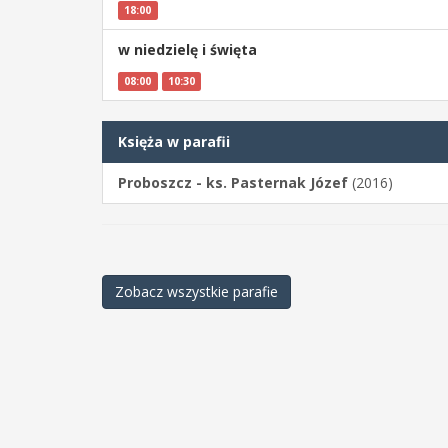
18:00
w niedzielę i święta
08:00
10:30
Księża w parafii
Proboszcz - ks. Pasternak Józef
(2016)
Zobacz wszystkie parafie